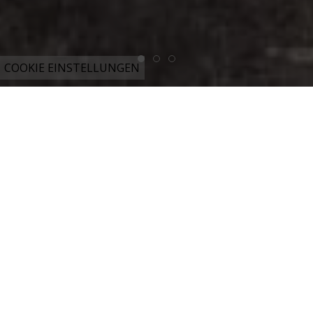
COOKIE EINSTELLUNGEN
Elektrotechnische Lösungen für
Industrie und Privat-Haushalte aus
der Steiermark
ERS – Elektro-Anlagen in Koglhof/Birkfeld
Wir bieten fachkundige Beratung, maßgeschneiderte
Planung, termingerechte Ausführung sowie die
regelmäßige Überprüfung Ihrer elektrotechnischen
Anlagen im privaten Haushalt, in der Landwirtschaft, in
Kommunen sowie in Gewerbe und Industrie. Im