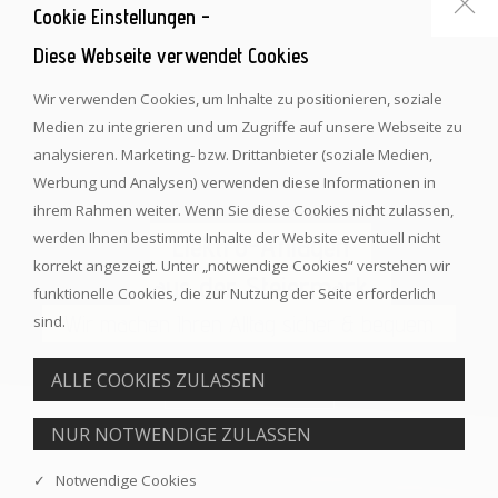
Cookie Einstellungen -
Diese Webseite verwendet Cookies
Wir verwenden Cookies, um Inhalte zu positionieren, soziale
Medien zu integrieren und um Zugriffe auf unsere Webseite zu
analysieren. Marketing- bzw. Drittanbieter (soziale Medien,
Werbung und Analysen) verwenden diese Informationen in
ihrem Rahmen weiter. Wenn Sie diese Cookies nicht zulassen,
werden Ihnen bestimmte Inhalte der Website eventuell nicht
Elektro-Anlagen
Das ERS Team
korrekt angezeigt. Unter „notwendige Cookies“ verstehen wir
aus der Steiermark
steht für Sie bereit
funktionelle Cookies, die zur Nutzung der Seite erforderlich
Wir machen Ihren Alltag sicher & bequem
Geballte Kompetenz
sind.
Mehr Information
Mehr Information
✓ Notwendige Cookies