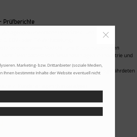
- Prüfberichte
 (Anlagendokumentation) von Stark- und
z.B. EDV- oder TV-Verkabelung)
tallationen sowie Notlicht- und Blitzschutzanlagen
amt Elektroattest von Bestandsanlagen in Industrie und
sieren. Marketing- bzw. Drittanbieter (soziale Medien,
fung von Elektroinstallationen in explosionsgefährdeten
 Ihnen bestimmte Inhalte der Website eventuell nicht
uche in Kundenanlagen (Netzanalyse)
ren von Anlagenbüchern