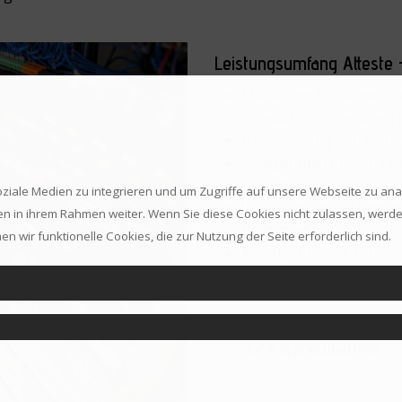
Leistungsumfang Atteste 
Mess- und Prüfarbeiten
Schwachstromanlagen (
Überprüfung von Neuins
Anlagenüberprüfungen s
Gewerbe
ziale Medien zu integrieren und um Zugriffe auf unsere Webseite zu analy
Wiederkehrende Überprü
in ihrem Rahmen weiter. Wenn Sie diese Cookies nicht zulassen, werden
Bereichen
n wir funktionelle Cookies, die zur Nutzung der Seite erforderlich sind.
Messtechnische Fehlers
Erstellen und Nachfüh
Ihr Ansprechpartner