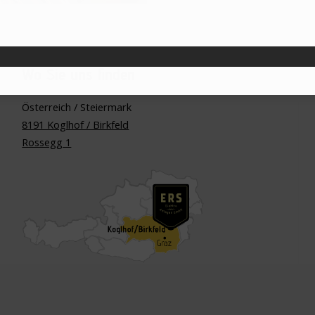
Wo Sie uns finden
Österreich / Steiermark
8191 Koglhof / Birkfeld
Rossegg 1
W
ien