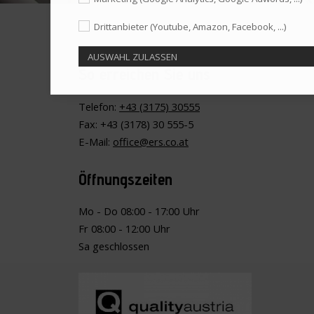
Drittanbieter (Youtube, Amazon, Facebook, ...)
So erreichen Sie uns
Telefon:
+43 (3175) 30555
Fax: +43 (3178) 30 555-5
E-Mail:
office@ers.co.at
Öffnungszeiten
Mo - Do 08:00 - 17:00 Uhr
Fr 08:00 - 12:00 Uhr
Sa geschlossen